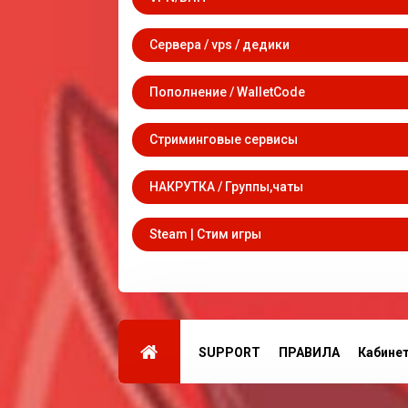
Сервера / vps / дедики
Пополнение / WalletCode
Стриминговые сервисы
НАКРУТКА / Группы,чаты
Steam | Стим игры
SUPPORT
ПРАВИЛА
Кабине