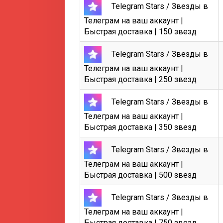
Telegram Stars / Звезды в
Телеграм на ваш аккаунт |
Быстрая доставка | 150 звезд
Telegram Stars / Звезды в
Телеграм на ваш аккаунт |
Быстрая доставка | 250 звезд
Telegram Stars / Звезды в
Телеграм на ваш аккаунт |
Быстрая доставка | 350 звезд
Telegram Stars / Звезды в
Телеграм на ваш аккаунт |
Быстрая доставка | 500 звезд
Telegram Stars / Звезды в
Телеграм на ваш аккаунт |
Быстрая доставка | 750 звезд