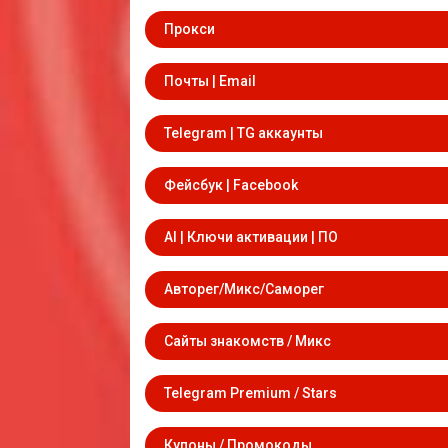
Прокси
Почты | Email
Telegram | TG аккаунты
Фейсбук | Facebook
AI | Ключи активации | ПО
Авторег/Микс/Саморег
Сайты знакомств / Микс
Telegram Premium / Stars
Купоны / Промокоды