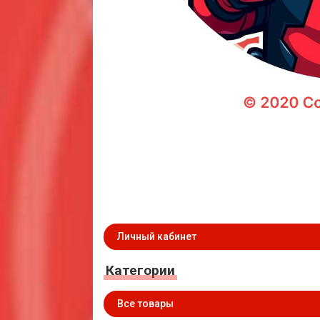
Личный кабинет
Категории
Все товары