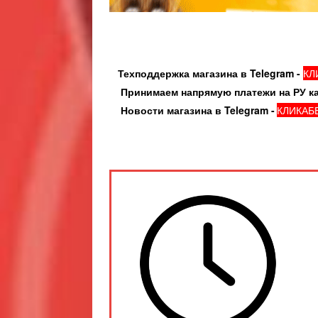
Техподдержка магазина в Telegram -
КЛ
Принимаем напрямую платежи на РУ карту
Новости магазина в Telegram -
КЛИКАБ