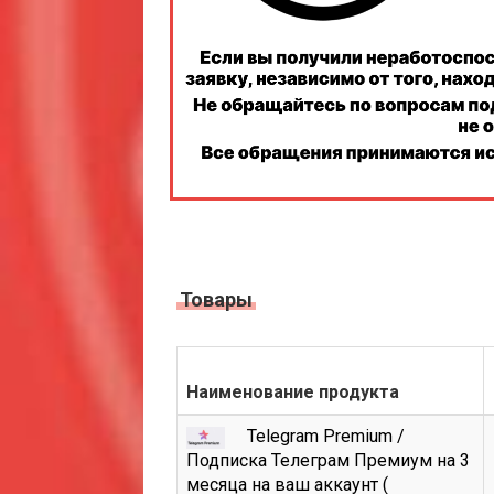
Товары
Наименование продукта
Telegram Premium /
Подписка Телеграм Премиум на 3
месяца на ваш аккаунт (