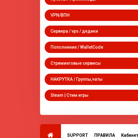
VPN/ВПН
Сервера / vps / дедики
Пополнение / WalletCode
Стриминговые сервисы
НАКРУТКА / Группы,чаты
Steam | Стим игры
SUPPORT
ПРАВИЛА
Кабине