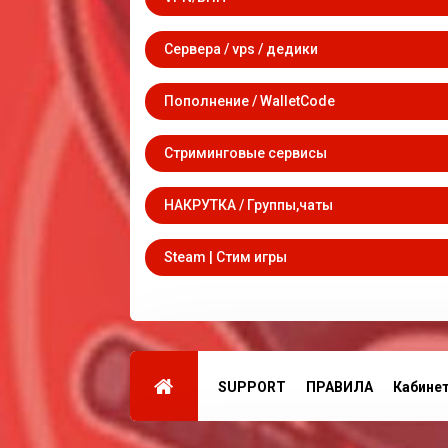
Сервера / vps / дедики
Пополнение / WalletCode
Стриминговые сервисы
НАКРУТКА / Группы,чаты
Steam | Стим игры
SUPPORT
ПРАВИЛА
Кабине