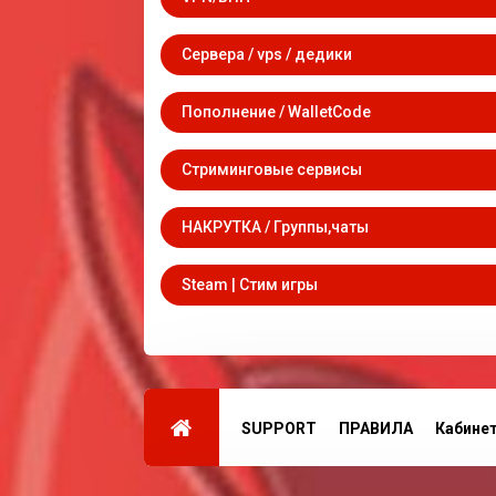
Сервера / vps / дедики
Пополнение / WalletCode
Стриминговые сервисы
НАКРУТКА / Группы,чаты
Steam | Стим игры
SUPPORT
ПРАВИЛА
Кабине