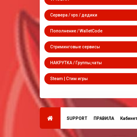
Сервера / vps / дедики
Пополнение / WalletCode
Стриминговые сервисы
НАКРУТКА / Группы,чаты
Steam | Стим игры
SUPPORT
ПРАВИЛА
Кабине