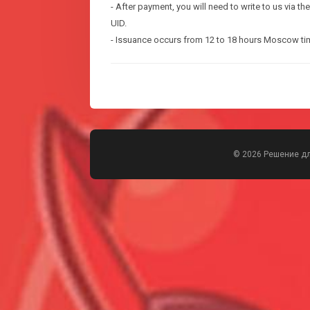
- After payment, you will need to write to us via t
UID.
- Issuance occurs from 12 to 18 hours Moscow ti
© 2026 Решение д