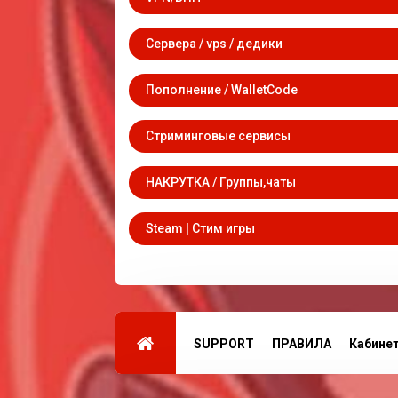
Сервера / vps / дедики
Пополнение / WalletCode
Стриминговые сервисы
НАКРУТКА / Группы,чаты
Steam | Стим игры
SUPPORT
ПРАВИЛА
Кабине