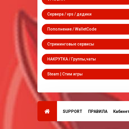
Сервера / vps / дедики
Пополнение / WalletCode
Стриминговые сервисы
НАКРУТКА / Группы,чаты
Steam | Стим игры
SUPPORT
ПРАВИЛА
Кабине