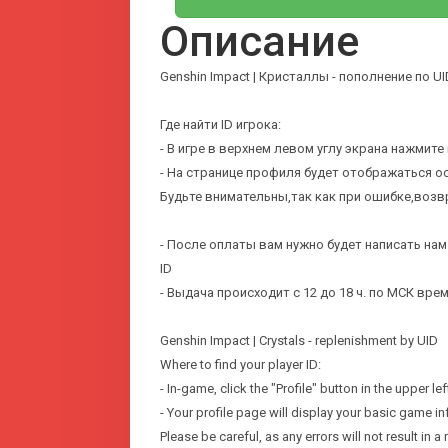
Описание
Genshin Impact | Кристаллы - пополнение по UI
Где найти ID игрока:
- В игре в верхнем левом углу экрана нажмите
- На странице профиля будет отображаться о
Будьте внимательны,так как при ошибке,возвр
- После оплаты вам нужно будет написать нам
ID
- Выдача происходит с 12 до 18 ч. по МСК вр
Genshin Impact | Crystals - replenishment by UID
Where to find your player ID:
- In-game, click the "Profile" button in the upper le
- Your profile page will display your basic game in
Please be careful, as any errors will not result in a 