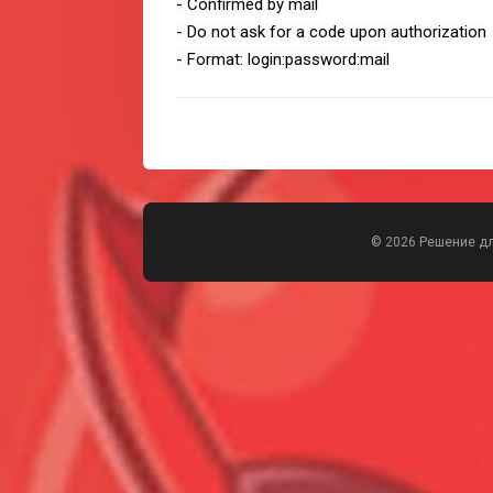
- Confirmed by mail
- Do not ask for a code upon authorization
- Format: login:password:mail
© 2026 Решение д