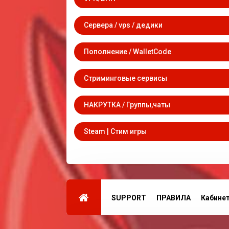
Сервера / vps / дедики
Пополнение / WalletCode
Стриминговые сервисы
НАКРУТКА / Группы,чаты
Steam | Стим игры
SUPPORT
ПРАВИЛА
Кабине