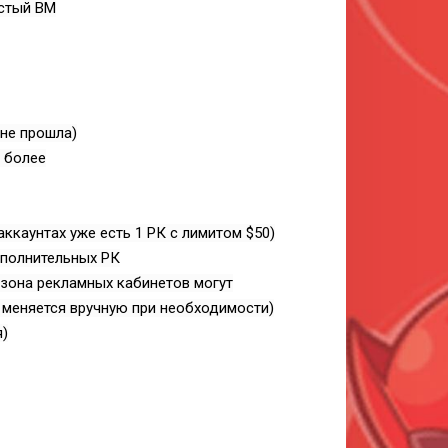
истый BM
не прошла)
и более
ккаунтах уже есть 1 РК с лимитом $50)
ополнительных РК
мзона рекламных кабинетов могут
 меняется вручную при необходимости)
я)