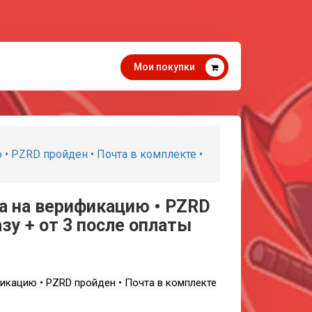
Мои покупки
 • PZRD пройден • Почта в комплекте •
ча на верификацию • PZRD
азу + от 3 после оплаты
икацию • PZRD пройден • Почта в комплекте