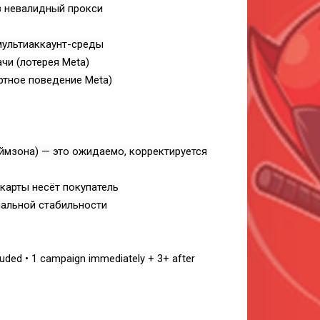
ез невалидный прокси
мультиаккаунт-среды
чи (лотерея Meta)
ртное поведение Meta)
ймзона) — это ожидаемо, корректируется
 карты несёт покупатель
мальной стабильности
luded • 1 campaign immediately + 3+ after