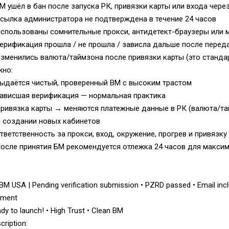
М ушёл в бан после запуска РК, привязки карты или входа чер
сылка администратора не подтверждена в течение 24 часов
спользованы сомнительные прокси, антидетект-браузеры или 
ерификация прошла / не прошла / зависла дальше после переда
зменились валюта/таймзона после привязки карты (это станда
жно:
Всего позиций в корзине
ыдаётся чистый, проверенный BM с высоким трастом
(шт)
Всего товара в корзине
Зависшая верификация — нормальная практика
Руб.
Сумма к оплате (без скидок)
ривязка карты → меняются платежные данные в РК (валюта/та
 создании новых кабинетов
тветственность за прокси, вход, окружение, прогрев и привязку
осле принятия БМ рекомендуется отлежка 24 часов для макси
BM USA | Pending verification submission • PZRD passed • Email inc
yment
dy to launch! • High Trust • Clean BM
cription: