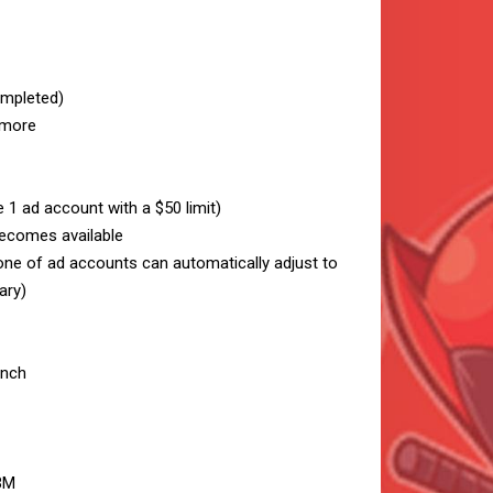
ompleted)
r more
1 ad account with a $50 limit)
becomes available
one of ad accounts can automatically adjust to
ary)
unch
BM