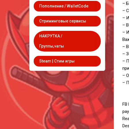
– Б
Пополнение / WalletCode
– С
– И
Стриминговые сервисы
– В
– И
НАКРУТКА /
Ва
Группы,чаты
– В
– 
– П
Steam | Стим игры
при
– О
– П
FB 
pa
Rea
Des