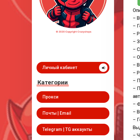
Опи
– B
– Г
– 
– З
– С
– О
– В
Личный кабинет
– Р
– П
Категории
– П
авт
Прокси
– Ф
– В
Почты | Email
– Г
Вы
Telegram | TG аккаунты
– Ч