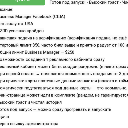
Готов под запуск! • Высокий траст • Ч
сание:
usiness Manager Facebook (США)
ео аккаунта: USA
PZRD успешно пройден
ависшая подача на верификацию (верификация подана, но ещё 
тартовый лимит $50, часто билл выше и приятно радует от 100 
бщий лимит Business Manager — $250
озможность создания 1 рекламного кабинета сразу
екламный кабинет может быть создан рандомно (в некоторых а
ри первой оплате → появляется возможность создания от 3 д
ри привязке карты платежные данные меняются (валюта и тай
оматически подтягиваться под данные карты — это нормально,
ан-страница может идти в комплекте (рандом, не гарантируетс
ысокий траст и чистая история
отов под запуск — можно сразу прогревать и запускать
дача:
ерез ссылку администратора