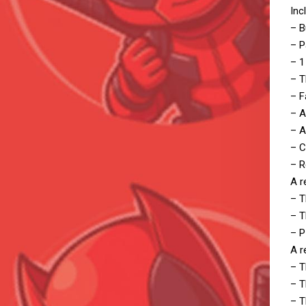
Inc
– B
– 
– 1
– T
– F
– A
– A
– C
– R
A r
– T
– T
– P
A r
– T
– T
– T