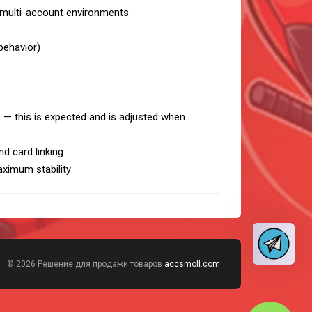
r multi-account environments
behavior)
 — this is expected and is adjusted when
nd card linking
ximum stability
© 2026 Решение для продажи товаров
accsmoll.com