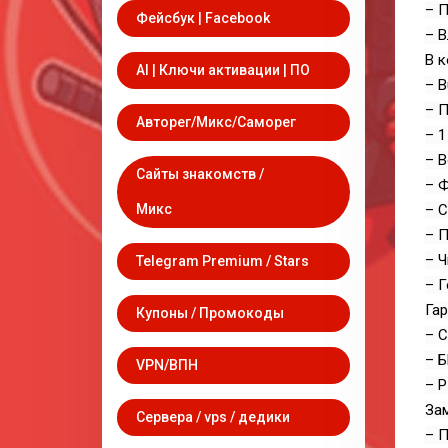
– П
Фейсбук | Facebook
– В
В к
AI | Ключи активации | ПО
– B
– 
Авторег/Микс/Саморег
– 1
– В
Сайты знакомств /
– Ф
Микс
– 
– П
– Ч
Telegram Premium / Stars
– Г
Гар
Купоны / Промокоды
– С
– 
VPN/ВПН
– P
Зам
Сервера / vps / дедики
– П