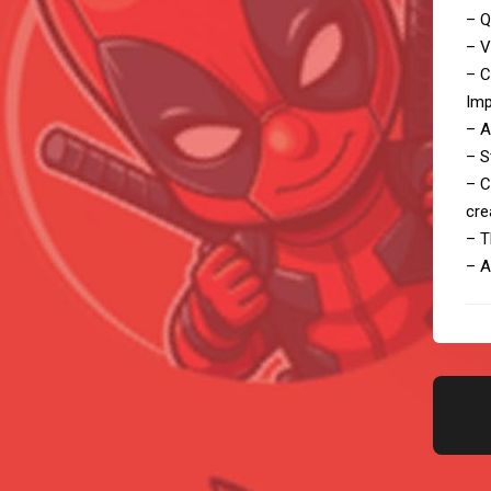
– Q
– V
– C
Imp
– A
– S
– C
cre
– T
– A