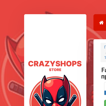
Г
1
F
п