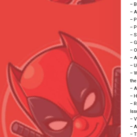
– B
– A
– P
– P
– S
– G
– O
– A
– U
– W
the
– A
– H
– R
Iss
– V
– A
– T