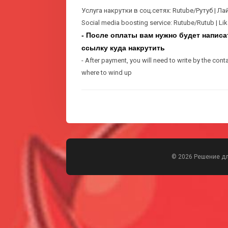
Услуга накрутки в соц.сетях: Rutube/Рутуб | Лай
Social media boosting service: Rutube/Rutub | Likes
- После оплаты вам нужно будет написат
ссылку куда накрутить
- After payment, you will need to write by the cont
where to wind up
© 2026 Решение д