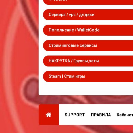
Сервера / vps / дедики
Пополнение / WalletCode
Стриминговые сервисы
НАКРУТКА / Группы,чаты
Steam | Стим игры
SUPPORT
ПРАВИЛА
Кабине