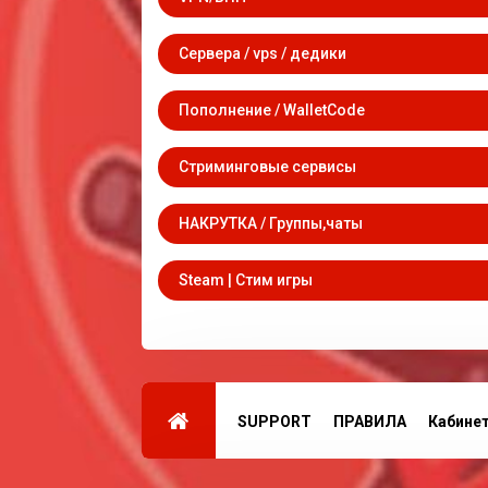
Сервера / vps / дедики
Пополнение / WalletCode
Стриминговые сервисы
НАКРУТКА / Группы,чаты
Steam | Стим игры
SUPPORT
ПРАВИЛА
Кабине