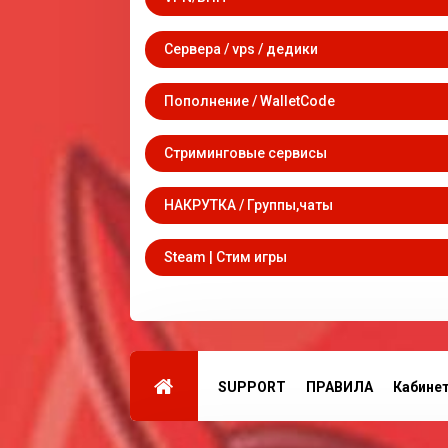
Сервера / vps / дедики
Пополнение / WalletCode
Стриминговые сервисы
НАКРУТКА / Группы,чаты
Steam | Стим игры
SUPPORT
ПРАВИЛА
Кабине