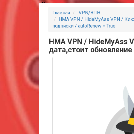
Партнеры
Главная
VPN/ВПН
HMA VPN / HideMyAss VPN / Клю
подписки / autoRenew = True
HMA VPN / HideMyAss V
дата,стоит обновление 