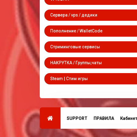
Сервера / vps / дедики
Пополнение / WalletCode
Стриминговые сервисы
НАКРУТКА / Группы,чаты
Steam | Стим игры
SUPPORT
ПРАВИЛА
Кабине