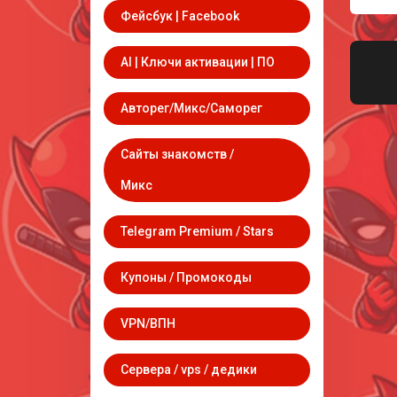
Фейсбук | Facebook
AI | Ключи активации | ПО
Авторег/Микс/Саморег
Сайты знакомств /
Микс
Telegram Premium / Stars
Купоны / Промокоды
VPN/ВПН
Сервера / vps / дедики