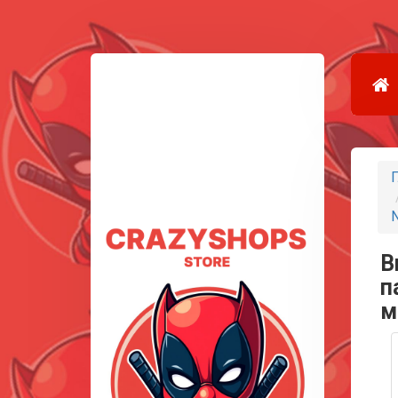
Г
N
В
п
м