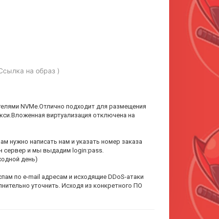
Ссылка на образ )
ителями NVMe.Отлично подходит для размещения
кси.Вложенная виртуализация отключена на
ам нужно написать нам и указать номер заказа
 сервер и мы выдадим login:pass.
ходной день)
ам по e-mail адресам и исходящие DDoS-атаки
лнительно уточнить. Исходя из конкретного ПО