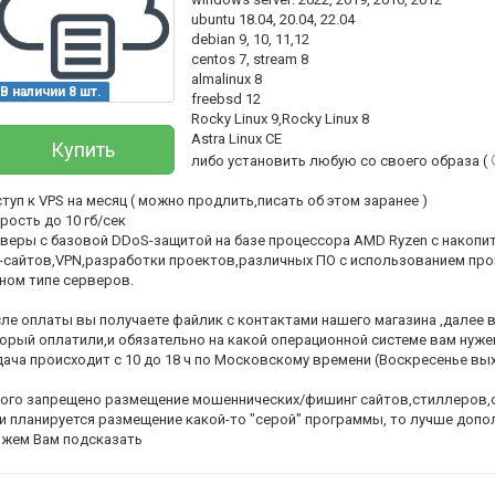
ubuntu 18.04, 20.04, 22.04
debian 9, 10, 11,12
centos 7, stream 8
almalinux 8
В наличии 8 шт.
freebsd 12
Rocky Linux 9,Rocky Linux 8
Astra Linux CE
Купить
либо установить любую со своего образа (
туп к VPS на месяц ( можно продлить,писать об этом заранее )
рость до 10 гб/сек
веры с базовой DDoS-защитой на базе процессора AMD Ryzen с накоп
-сайтов,VPN,разработки проектов,различных ПО с использованием про
ном типе серверов.
Всего позиций в корзине
(шт)
Всего товара в корзине
ле оплаты вы получаете файлик с контактами нашего магазина ,далее в
орый оплатили,и обязательно на какой операционной системе вам нужен
Руб.
Сумма к оплате (без скидок)
ача происходит с 10 до 18 ч по Московскому времени (Воскресенье вы
ого запрещено размещение мошеннических/фишинг сайтов,стиллеров,сп
и планируется размещение какой-то "серой" программы, то лучше допо
жем Вам подсказать