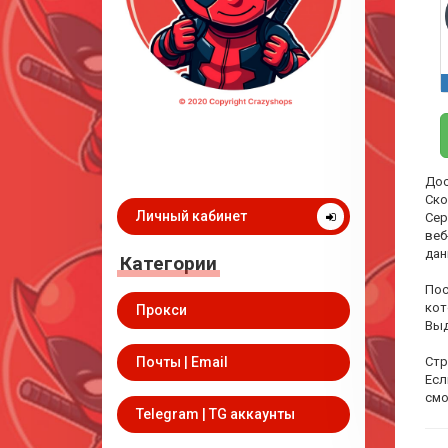
Дос
Ско
Личный кабинет
Сер
веб
дан
Категории
Пос
кот
Прокси
Выд
Почты | Email
Стр
Есл
смо
Telegram | TG аккаунты